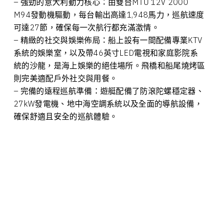
– 強勁的意大利動力核心：由雙台MTU 12V 2000
M94發動機驅動，每台輸出高達1,948馬力，巡航速度
可達27節，確保每一次航行都充滿激情。
– 精緻的社交與娛樂佈局：船上設有一間配備專業KTV
系統的娛樂室，以及帶46英寸LED電視和家庭影院系
統的沙龍，是海上娛樂的絕佳場所。飛橋和船尾燒烤區
則完美適配戶外社交與用餐。
– 完備的遠程巡航準備：遊艇配備了防滾陀螺穩定器、
27kW發電機、地中海空調系統以及全面的導航設備，
確保舒適且安全的巡航體驗。