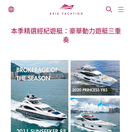
本季精選經紀遊艇：豪華動力遊艇三重
奏